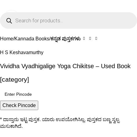
0
Menu
₹
0.0
Click to enlarge
-29%
Home
Kannada Books
ಕನ್ನಡ ಪುಸ್ತಕಗಳು
H S Keshavamurthy
Vividha Vyadhigalige Yoga Chikitse – Used Book
[category]
Check Pincode
* ದಾಸ್ತಾನು ಇಟ್ಟ ಪುಸ್ತಕ. ಯಾರು ಉಪಯೋಗಿಸಿಲ್ಲ. ಪುಸ್ತಕದ ಬಣ್ಣ ಸ್ವಲ್ಪ
ಮಸುಕಾಗಿದೆ.