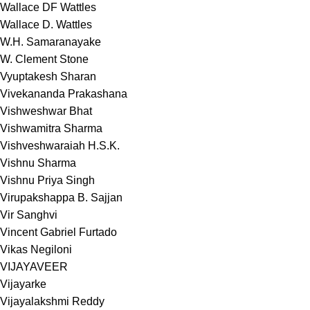
Wallace DF Wattles
Wallace D. Wattles
W.H. Samaranayake
W. Clement Stone
Vyuptakesh Sharan
Vivekananda Prakashana
Vishweshwar Bhat
Vishwamitra Sharma
Vishveshwaraiah H.S.K.
Vishnu Sharma
Vishnu Priya Singh
Virupakshappa B. Sajjan
Vir Sanghvi
Vincent Gabriel Furtado
Vikas Negiloni
VIJAYAVEER
Vijayarke
Vijayalakshmi Reddy