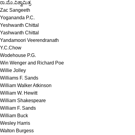
ರಾ.ಮೊ.ವಿಶ್ವಾಮಿತ್ರ
Zac Sangeeth
Yogananda P.C.
Yeshwanth Chittal
Yashwanth Chittal
Yandamoori Veerendranath
Y.C.Chow
Wodehouse P.G.
Win Wenger and Richard Poe
Willie Jolley
Williams F. Sands
William Walker Atkinson
William W. Hewitt
William Shakespeare
William F. Sands
William Buck
Wesley Harris
Walton Burgess