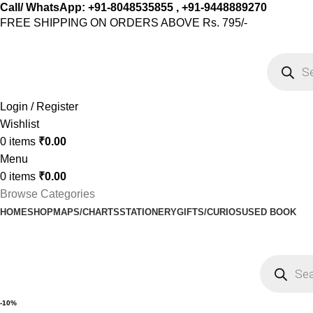
Call/ WhatsApp: +91-8048535855 , +91-9448889270
FREE SHIPPING ON ORDERS ABOVE Rs. 795/-
Login / Register
Wishlist
0
items
₹
0.00
Menu
0
items
₹
0.00
Browse Categories
HOME
SHOP
MAPS/CHARTS
STATIONERY
GIFTS/CURIOS
USED BOOK
-10%