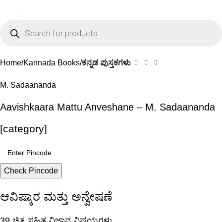
0
Menu
₹
0.0
Click to enlarge
-20%
Home
Kannada Books
ಕನ್ನಡ ಪುಸ್ತಕಗಳು
M. Sadaananda
Aavishkaara Mattu Anveshane – M. Sadaananda
[category]
Check Pincode
ಆವಿಷ್ಕಾರ ಮತ್ತು ಅನ್ವೇಷಣೆ
39 ಚಿತ್ರ ಸಹಿತ ವಿಜ್ಞಾನ ವಿಷಯಗಳು